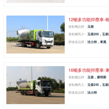
軸距：
4500
12噸多功能抑塵車-
發動機品牌：
玉柴
發動機馬力：
玉柴200，玉柴2
變速箱品牌：
法士特，東風
變速箱擋位：
法士特8擋，東
軸距：
4500
16噸多功能抑塵車-
發動機品牌：
玉柴，康明斯
發動機馬力：
玉柴245，玉柴
變速箱品牌：
法士特
變速箱擋位：
8，9
軸距：
4350+1350