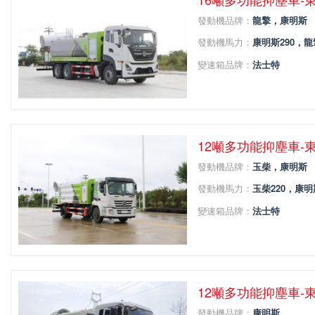
發動機品牌：
龍擎，康明斯
發動機馬力：
康明斯290，龍
變速箱品牌：
法士特
變速箱擋位：
9
軸距：
4350+1350
12噸多功能抑塵車-
發動機品牌：
玉柴，康明斯
發動機馬力：
玉柴220，康明
變速箱品牌：
法士特
變速箱擋位：
8
軸距：
5100
12噸多功能抑塵車-
發動機品牌：
康明斯