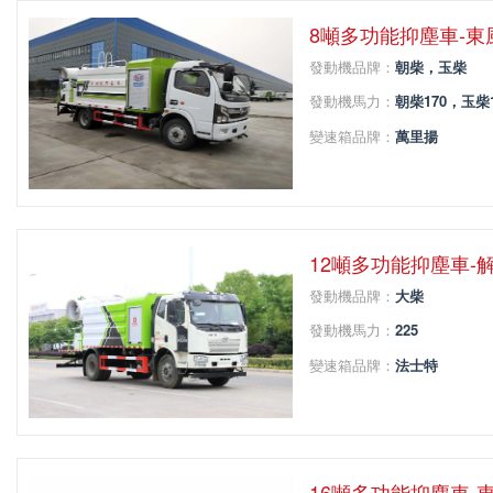
8噸多功能抑塵車-
發動機品牌：
朝柴，玉柴
發動機馬力：
朝柴170，玉柴1
變速箱品牌：
萬里揚
變速箱擋位：
6
軸距：
3800
12噸多功能抑塵車-
發動機品牌：
大柴
發動機馬力：
225
變速箱品牌：
法士特
變速箱擋位：
8
軸距：
4500
16噸多功能抑塵車