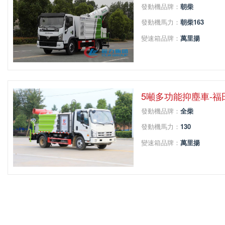
發動機品牌：
朝柴
發動機馬力：
朝柴163
變速箱品牌：
萬里揚
變速箱擋位：
6
軸距：
3800
5噸多功能抑塵車-
發動機品牌：
全柴
發動機馬力：
130
變速箱品牌：
萬里揚
變速箱擋位：
5
軸距：
3360