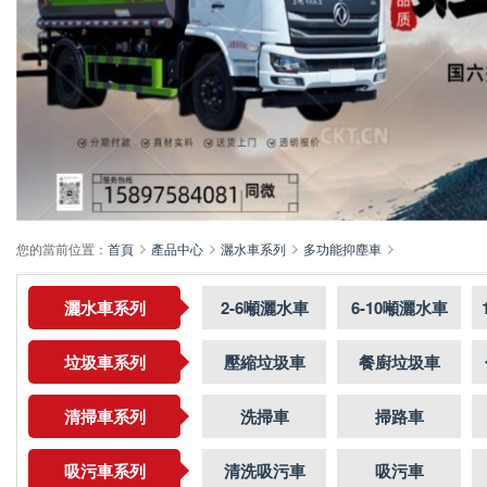
您的當前位置：
首頁
產品中心
灑水車系列
多功能抑塵車
灑水車系列
2-6噸灑水車
6-10噸灑水車
垃圾車系列
壓縮垃圾車
餐廚垃圾車
清掃車系列
洗掃車
掃路車
吸污車系列
清洗吸污車
吸污車