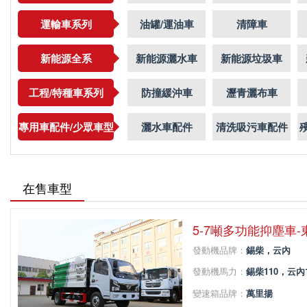
運輸車系列
油罐/運油車
清障車
新能源全系
新能源灑水車
新能源垃圾車
工程/特種車系列
防撞緩沖車
瀝青灑布車
專用車配件/少眾車型
灑水車配件
清洗吸污車配件
在售車型
5-7噸多功能抑塵車
發動機品牌：
錫柴，云內
發動機馬力：
錫柴110，云內1
變速箱品牌：
萬里揚