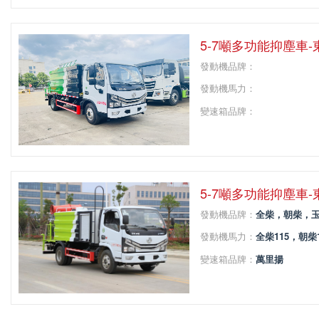
軸距：
4700
5-7噸多功能抑塵車
發動機品牌：
發動機馬力：
變速箱品牌：
變速箱擋位：
軸距：
5-7噸多功能抑塵車
發動機品牌：
全柴，朝柴，
發動機馬力：
全柴115，朝柴1
變速箱品牌：
萬里揚
變速箱擋位：
5擋
軸距：
3308