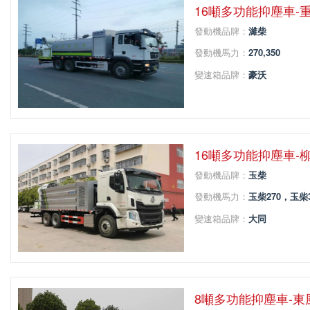
16噸多功能抑塵車
發動機品牌：
濰柴
發動機馬力：
270,350
變速箱品牌：
豪沃
變速箱擋位：
9
軸距：
4300+1350
16噸多功能抑塵車
發動機品牌：
玉柴
發動機馬力：
玉柴270，玉柴3
變速箱品牌：
大同
變速箱擋位：
7
軸距：
4500+1350
8噸多功能抑塵車-