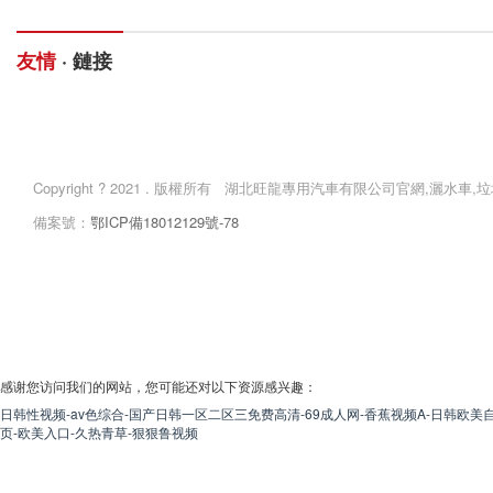
友情
· 鏈接
網站首頁
產品中心
Copyright ? 2021 . 版權所有 湖北旺龍專用汽車有限公司官網,灑水
備案號：
鄂ICP備18012129號-78
感谢您访问我们的网站，您可能还对以下资源感兴趣：
日韩性视频-av色综合-国产日韩一区二区三免费高清-69成人网-香蕉视频A-日韩欧美自
页-欧美入口-久热青草-狠狠鲁视频