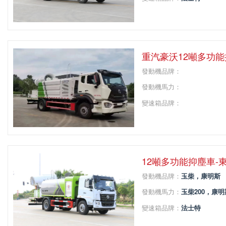
變速箱擋位：
8
軸距：
4500
重汽豪沃12噸多功能
發動機品牌：
發動機馬力：
變速箱品牌：
變速箱擋位：
軸距：
12噸多功能抑塵車-
發動機品牌：
玉柴，康明斯
發動機馬力：
玉柴200，康明
變速箱品牌：
法士特
變速箱擋位：
8