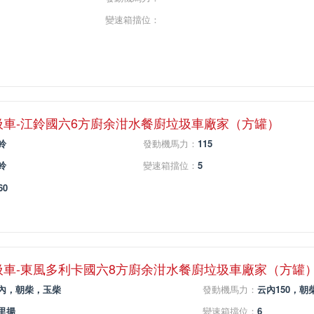
變速箱擋位：
圾車-江鈴國六6方廚余泔水餐廚垃圾車廠家（方罐）
鈴
發動機馬力：
115
鈴
變速箱擋位：
5
60
圾車-東風多利卡國六8方廚余泔水餐廚垃圾車廠家（方罐
內，朝柴，玉柴
發動機馬力：
云內150，朝柴
里揚
變速箱擋位：
6