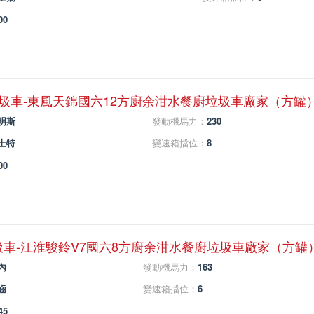
00
垃圾車-東風天錦國六12方廚余泔水餐廚垃圾車廠家（方罐
明斯
發動機馬力：
230
士特
變速箱擋位：
8
00
圾車-江淮駿鈴V7國六8方廚余泔水餐廚垃圾車廠家（方罐
內
發動機馬力：
163
齒
變速箱擋位：
6
45