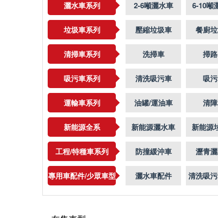
灑水車系列
2-6噸灑水車
6-10
垃圾車系列
壓縮垃圾車
餐廚垃
清掃車系列
洗掃車
掃路
吸污車系列
清洗吸污車
吸污
運輸車系列
油罐/運油車
清障
新能源全系
新能源灑水車
新能源
工程/特種車系列
防撞緩沖車
瀝青灑
專用車配件/少眾車型
灑水車配件
清洗吸污