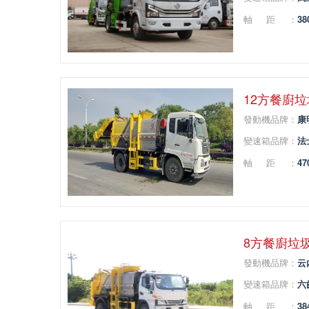
軸距：
38
12方餐廚
發動機品牌：
康
變速箱品牌：
法
軸距：
47
8方餐廚垃
發動機品牌：
云
變速箱品牌：
六
軸距：
38