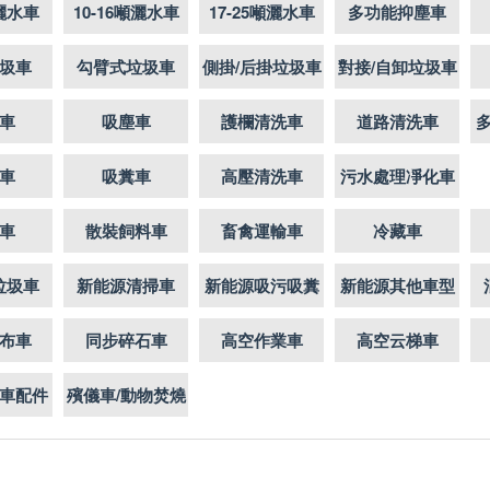
噸灑水車
10-16噸灑水車
17-25噸灑水車
多功能抑塵車
圾車
勾臂式垃圾車
側掛/后掛垃圾車
對接/自卸垃圾車
車
吸塵車
護欄清洗車
道路清洗車
車
吸糞車
高壓清洗車
污水處理凈化車
車
散裝飼料車
畜禽運輸車
冷藏車
垃圾車
新能源清掃車
新能源吸污吸糞
新能源其他車型
布車
同步碎石車
高空作業車
高空云梯車
車配件
殯儀車/動物焚燒
車