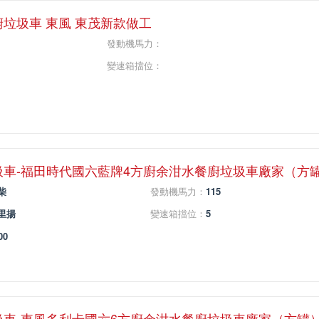
廚垃圾車 東風 東茂新款做工
發動機馬力：
變速箱擋位：
圾車-福田時代國六藍牌4方廚余泔水餐廚垃圾車廠家（方
柴
發動機馬力：
115
里揚
變速箱擋位：
5
00
圾車-東風多利卡國六6方廚余泔水餐廚垃圾車廠家（方罐