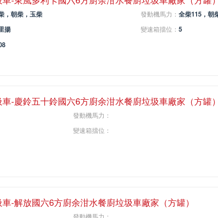
柴，朝柴，玉柴
發動機馬力：
全柴115，朝柴
里揚
變速箱擋位：
5
08
圾車-慶鈴五十鈴國六6方廚余泔水餐廚垃圾車廠家（方罐
發動機馬力：
變速箱擋位：
圾車-解放國六6方廚余泔水餐廚垃圾車廠家（方罐）
發動機馬力：