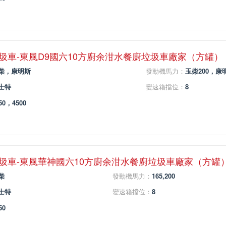
垃圾車-東風D9國六10方廚余泔水餐廚垃圾車廠家（方罐）
柴，康明斯
發動機馬力：
玉柴200，康
士特
變速箱擋位：
8
50，4500
垃圾車-東風華神國六10方廚余泔水餐廚垃圾車廠家（方罐
柴
發動機馬力：
165,200
士特
變速箱擋位：
8
50