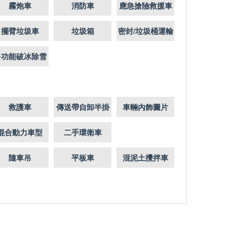
霧炮車
消防車
應急搶險救援車
擺臂垃圾車
垃圾箱
密封/垃圾桶運輸
車
多功能破冰除雪
車
救護車
傳送帶自卸半掛
車輛內飾圖片
混合動力車型
二手環衛車
隨車吊
平板車
混泥土攪拌車