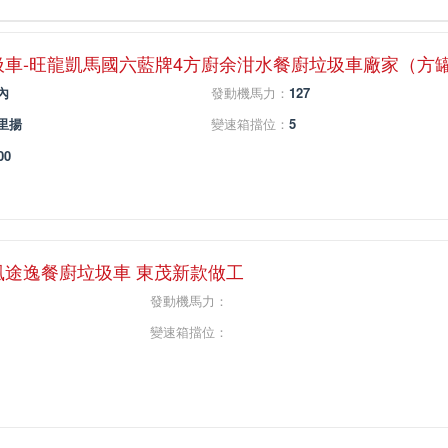
圾車-旺龍凱馬國六藍牌4方廚余泔水餐廚垃圾車廠家（方
內
發動機馬力：
127
里揚
變速箱擋位：
5
00
風途逸餐廚垃圾車 東茂新款做工
發動機馬力：
變速箱擋位：