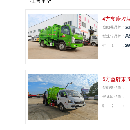
在售車型
4方餐廚垃
發動機品牌：
云
變速箱品牌：
萬
軸距：
28
5方藍牌東
發動機品牌：
變速箱品牌：
軸距：